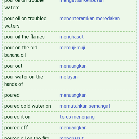
pour oil on trouble
mengatasi keributan
waters
pour oil on troubled
menenteramkan meredakan
waters
pour oil the flames
menghasut
pour on the old
memuji-muji
banana oil
pour out
menuangkan
pour water on the
melayani
hands of
poured
menuangkan
poured cold water on
mematahkan semangat
poured it on
terus menerjang
poured off
menuangkan
poured oil on the fire
menghasut