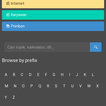
📰 Internet
📰 Karyawan
📚 Primbon
Cari Artikel
🔍
Browse by prefix
A
B
C
D
E
F
G
H
I
J
K
L
M
N
O
P
Q
R
S
T
U
V
W
X
Y
Z