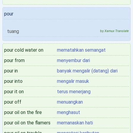
pour
tuang
by
Xamux Translate
pour cold water on
mematahkan semangat
pour from
menyembur dari
pour in
banyak mengalir (datang) dari
pour into
mengalir masuk
pour it on
terus menerjang
pour off
menuangkan
pour oil on the fire
menghasut
pour oil on the flamers
memanaskan hati