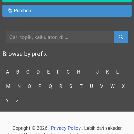
📚 Primbon
Cari Artikel
🔍
Browse by prefix
A
B
C
D
E
F
G
H
I
J
K
L
M
N
O
P
Q
R
S
T
U
V
W
X
Y
Z
Copright © 2026 .
Privacy Policy
. Lebih dari sekadar