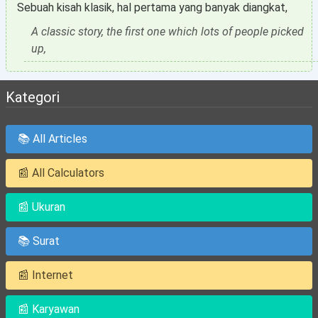
Sebuah kisah klasik, hal pertama yang banyak diangkat,
A classic story, the first one which lots of people picked
up,
Kategori
📚 All Articles
📰 All Calculators
📰 Ukuran
📚 Surat
📰 Internet
📰 Karyawan