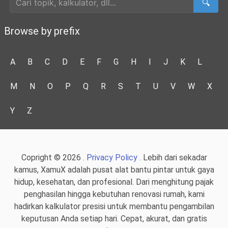
🔍
Browse by prefix
A
B
C
D
E
F
G
H
I
J
K
L
M
N
O
P
Q
R
S
T
U
V
W
X
Y
Z
Copright © 2026 .
Privacy Policy
. Lebih dari sekadar
kamus, XamuX adalah pusat alat bantu pintar untuk gaya
hidup, kesehatan, dan profesional. Dari menghitung pajak
penghasilan hingga kebutuhan renovasi rumah, kami
hadirkan kalkulator presisi untuk membantu pengambilan
keputusan Anda setiap hari. Cepat, akurat, dan gratis