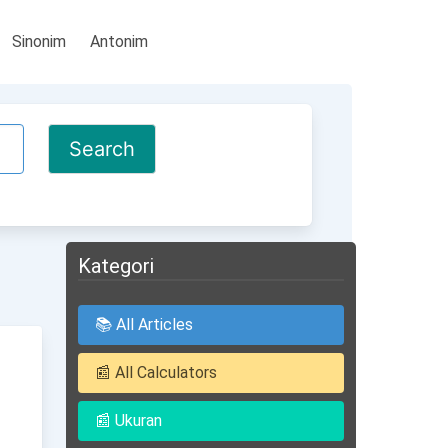
Sinonim
Antonim
Kategori
📚 All Articles
📰 All Calculators
📰 Ukuran