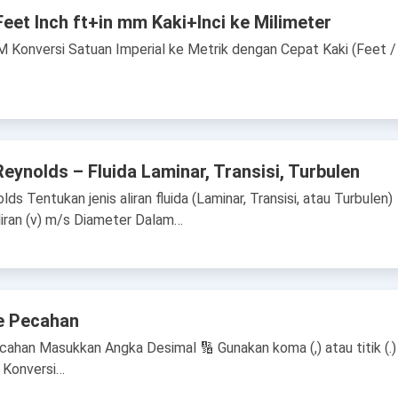
Feet Inch ft+in mm Kaki+Inci ke Milimeter
M Konversi Satuan Imperial ke Metrik dengan Cepat Kaki (Feet /
Reynolds – Fluida Laminar, Transisi, Turbulen
ds Tentukan jenis aliran fluida (Laminar, Transisi, atau Turbulen)
liran (v) m/s Diameter Dalam…
e Pecahan
ahan Masukkan Angka Desimal 🔢 Gunakan koma (,) atau titik (.)
 Konversi…