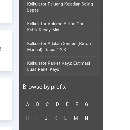
Kalkulator Peluang Kejadian Saling
Lepas
Kalkulator Volume Beton Cor:
Kubik Ready-Mix
Kalkulator Adukan Semen (Beton

Manual): Rasio 1:2:3
Kalkulator Parket Kayu: Estimasi
Luas Panel Kayu
Browse by prefix
A
B
C
D
E
F
G
H
I
J
K
L
M
N