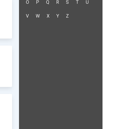
O
P
Q
R
S
T
U
V
W
X
Y
Z