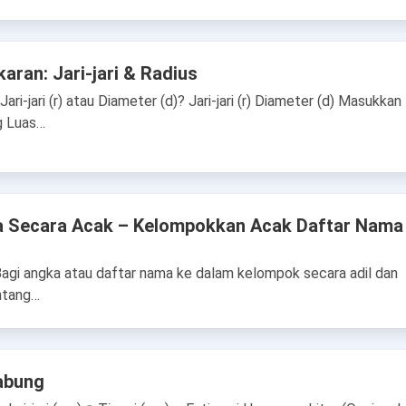
aran: Jari-jari & Radius
ari-jari (r) atau Diameter (d)? Jari-jari (r) Diameter (d) Masukkan
ng Luas…
Secara Acak – Kelompokkan Acak Daftar Nama
gi angka atau daftar nama ke dalam kelompok secara adil dan
entang…
abung