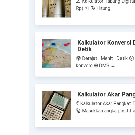
📐 Kalkulator Tabung Digital 
Rp) 💵 🎯 Hitung…
Kalkulator Konversi
Detik
🌍 Derajat · Menit · Detik 
konversi 🌐 DMS →…
Kalkulator Akar Pan
∛ Kalkulator Akar Pangkat T
🔢 Masukkan angka positif 