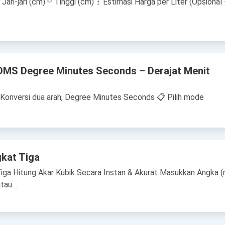
Jari-jari (cm) ⌔ Tinggi (cm) ↥ Estimasi Harga per Liter (Opsional 
 DMS Degree Minutes Seconds – Derajat Menit
⏲ Konversi dua arah, Degree Minutes Seconds 📋 Pilih mode
gkat Tiga
iga Hitung Akar Kubik Secara Instan & Akurat Masukkan Angka (
atau…