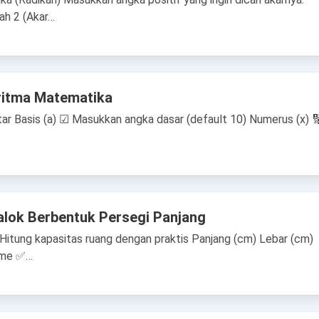
ah 2 (Akar…
ritma Matematika
tar Basis (a) ☑ Masukkan angka dasar (default 10) Numerus (x) 
…
alok Berbentuk Persegi Panjang
Hitung kapasitas ruang dengan praktis Panjang (cm) Lebar (cm)
ume ✅…