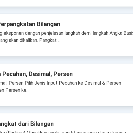
Perpangkatan Bilangan
ng eksponen dengan penjelasan langkah demi langkah Angka Basi
ang akan dikalikan. Pangkat…
 Pecahan, Desimal, Persen
mal, Persen Pilih Jenis Input Pecahan ke Desimal & Persen
en Persen ke…
ngkat dari Bilangan
ka (Radikan) Masukkan angka positif yang ingin dicari akarnya.