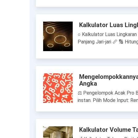
Kalkulator Luas Lingk
○ Kalkulator Luas Lingkaran J
Panjang Jari-jari 📏 🔢 Hitu
Mengelompokkannya 
Angka
⚖ Pengelompok Acak Pro Ba
instan. Pilih Mode Input: R
Kalkulator Volume T