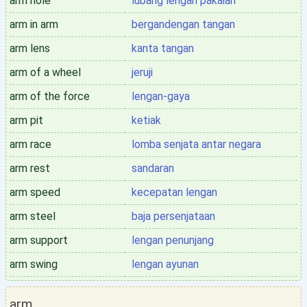
arm hole
lubang lengan pakaian
arm in arm
bergandengan tangan
arm lens
kanta tangan
arm of a wheel
jeruji
arm of the force
lengan-gaya
arm pit
ketiak
arm race
lomba senjata antar negara
arm rest
sandaran
arm speed
kecepatan lengan
arm steel
baja persenjataan
arm support
lengan penunjang
arm swing
lengan ayunan
arm