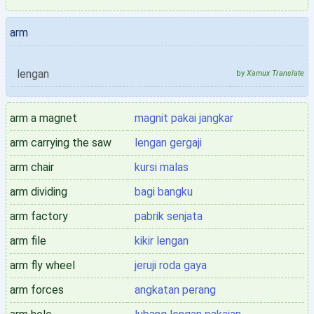
arm
lengan
by
Xamux Translate
arm a magnet
magnit pakai jangkar
arm carrying the saw
lengan gergaji
arm chair
kursi malas
arm dividing
bagi bangku
arm factory
pabrik senjata
arm file
kikir lengan
arm fly wheel
jeruji roda gaya
arm forces
angkatan perang