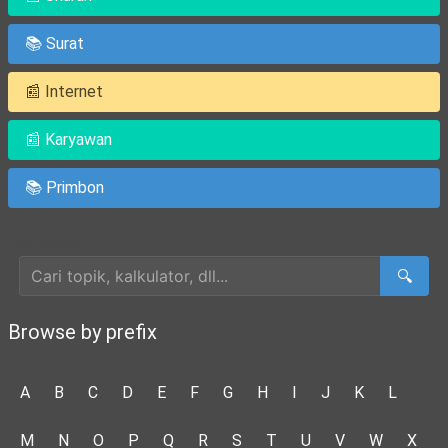
📚 Surat
📰 Internet
📰 Karyawan
📚 Primbon
Cari Artikel
🔍
Browse by prefix
A
B
C
D
E
F
G
H
I
J
K
L
M
N
O
P
Q
R
S
T
U
V
W
X