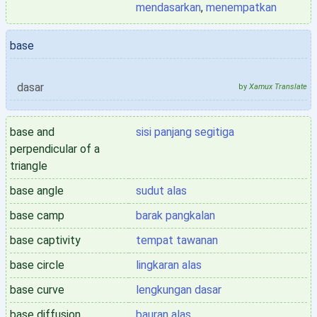
mendasarkan
,
menempatkan
base
dasar
by
Xamux Translate
base and
sisi panjang segitiga
perpendicular of a
triangle
base angle
sudut alas
base camp
barak pangkalan
base captivity
tempat tawanan
base circle
lingkaran alas
base curve
lengkungan dasar
base diffusion
bauran alas