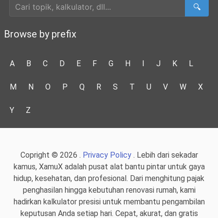
🔍
Browse by prefix
A
B
C
D
E
F
G
H
I
J
K
L
M
N
O
P
Q
R
S
T
U
V
W
X
Y
Z
Copright © 2026 .
Privacy Policy
. Lebih dari sekadar
kamus, XamuX adalah pusat alat bantu pintar untuk gaya
hidup, kesehatan, dan profesional. Dari menghitung pajak
penghasilan hingga kebutuhan renovasi rumah, kami
hadirkan kalkulator presisi untuk membantu pengambilan
keputusan Anda setiap hari. Cepat, akurat, dan gratis