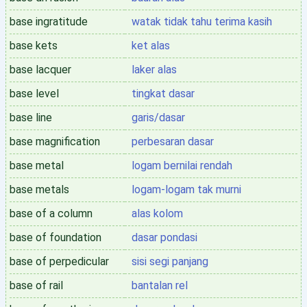
base ingratitude
watak tidak tahu terima kasih
base kets
ket alas
base lacquer
laker alas
base level
tingkat dasar
base line
garis/dasar
base magnification
perbesaran dasar
base metal
logam bernilai rendah
base metals
logam-logam tak murni
base of a column
alas kolom
base of foundation
dasar pondasi
base of perpedicular
sisi segi panjang
base of rail
bantalan rel