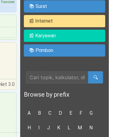
Translate
📚 Surat
📰 Internet
📰 Karyawan
📚 Primbon
Cari Artikel
🔍
Net 3.0
Browse by prefix
A
B
C
D
E
F
G
H
I
J
K
L
M
N