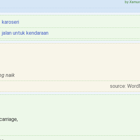
by
Xamux 
karoseri
jalan untuk kendaraan
ng naik
source: Word
arriage,