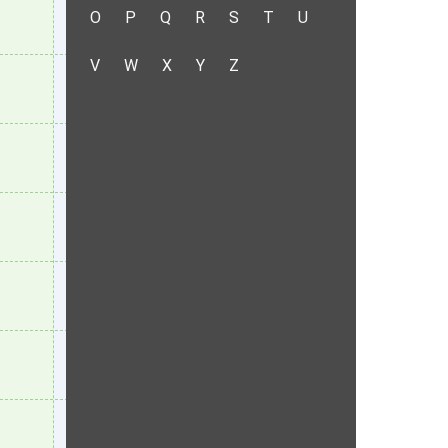
O
P
Q
R
S
T
U
V
W
X
Y
Z