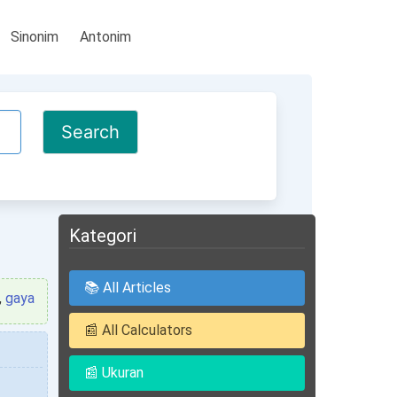
Sinonim
Antonim
Kategori
📚 All Articles
,
gaya
📰 All Calculators
📰 Ukuran