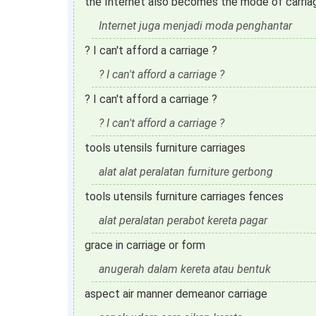
the Internet also becomes the mode of carria
Internet juga menjadi moda penghantar
? I can't afford a carriage ?
? I can't afford a carriage ?
? I can't afford a carriage ?
? I can't afford a carriage ?
tools utensils furniture carriages
alat alat peralatan furniture gerbong
tools utensils furniture carriages fences
alat peralatan perabot kereta pagar
grace in carriage or form
anugerah dalam kereta atau bentuk
aspect air manner demeanor carriage