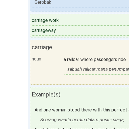
Gerobak
carriage work
carriageway
carriage
noun
a railcar where passengers ride
sebuah railcar mana penumpa
Example(s)
And one woman stood there with this perfect c
Seorang wanita berdiri dalam posisi siaga,