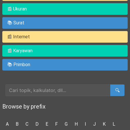
📰 Ukuran
📚 Surat
📰 Internet
📰 Karyawan
📚 Primbon
Cari Artikel
🔍
Browse by prefix
A
B
C
D
E
F
G
H
I
J
K
L