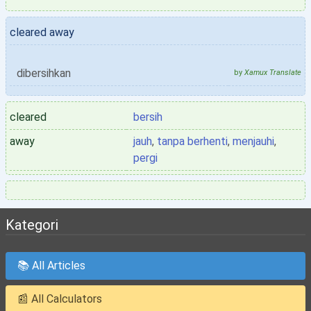
cleared away
dibersihkan
by
Xamux Translate
cleared
bersih
away
jauh
,
tanpa berhenti
,
menjauhi
,
pergi
Kategori
📚 All Articles
📰 All Calculators