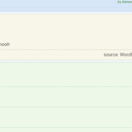
by
Xamux 
emooh
source: Word