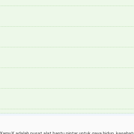
 XamuX adalah pusat alat bantu pintar untuk gaya hidup, kesehata