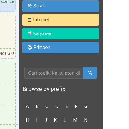
Translate
📚 Surat
📰 Internet
📰 Karyawan
📚 Primbon
Net 3.0
Cari Artikel
🔍
Browse by prefix
A
B
C
D
E
F
G
H
I
J
K
L
M
N