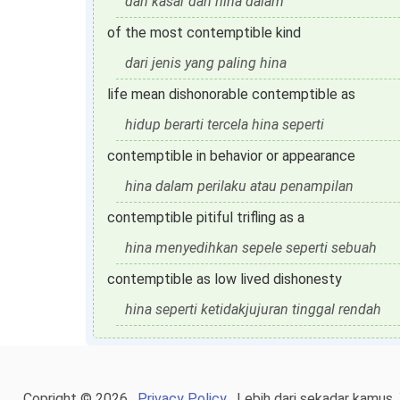
dan kasar dan hina dalam
of the most contemptible kind
dari jenis yang paling hina
life mean dishonorable contemptible as
hidup berarti tercela hina seperti
contemptible in behavior or appearance
hina dalam perilaku atau penampilan
contemptible pitiful trifling as a
hina menyedihkan sepele seperti sebuah
contemptible as low lived dishonesty
hina seperti ketidakjujuran tinggal rendah
Copright © 2026 .
Privacy Policy
. Lebih dari sekadar kamus,