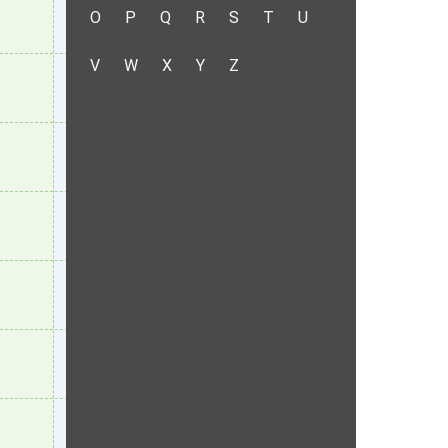
O
P
Q
R
S
T
U
V
W
X
Y
Z