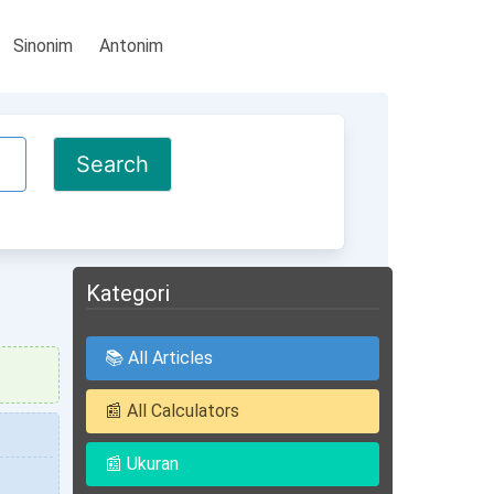
Sinonim
Antonim
Kategori
📚 All Articles
📰 All Calculators
📰 Ukuran