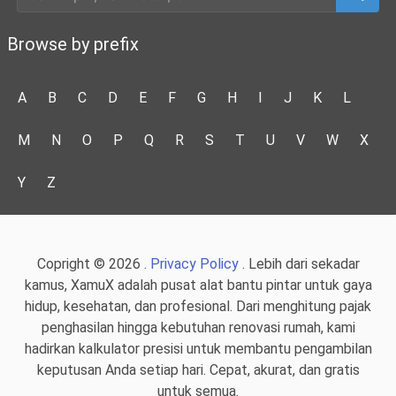
Browse by prefix
A
B
C
D
E
F
G
H
I
J
K
L
M
N
O
P
Q
R
S
T
U
V
W
X
Y
Z
Copright © 2026 .
Privacy Policy
. Lebih dari sekadar
kamus, XamuX adalah pusat alat bantu pintar untuk gaya
hidup, kesehatan, dan profesional. Dari menghitung pajak
penghasilan hingga kebutuhan renovasi rumah, kami
hadirkan kalkulator presisi untuk membantu pengambilan
keputusan Anda setiap hari. Cepat, akurat, dan gratis
untuk semua.