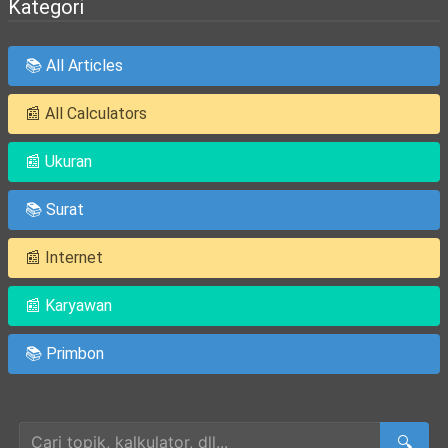
Kategori
📚 All Articles
📰 All Calculators
📰 Ukuran
📚 Surat
📰 Internet
📰 Karyawan
📚 Primbon
Cari Artikel
🔍