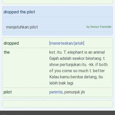
dropped the pilot
menjatuhkan pilot
by
Xamux Translate
dropped
[meneteskan/jatuh]
the
kst. itu. T. elephant is an animal
Gajah adalah seekor binatang. t.
show pertunjukan itu. -kk. if both
of you come so much t. better
Kalau kamu berdua datang, tiu
lebih baik lagi.
pilot
perintis
, penunjuk jln