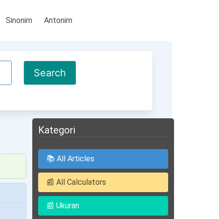
Sinonim
Antonim
Kategori
📚 All Articles
📰 All Calculators
📰 Ukuran