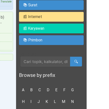
Translate
📚 Surat
📰 Internet
 b)
 -
📰 Karyawan
📚 Primbon
Cari Artikel
🔍
Browse by prefix
A
B
C
D
E
F
G
H
I
J
K
L
M
N