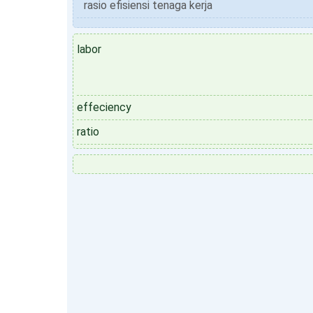
rasio efisiensi tenaga kerja
labor
effeciency
ratio