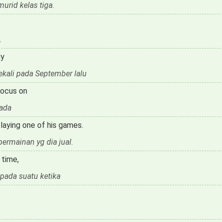
urid kelas tiga.
,
ly
kali pada September lalu
focus on
ada
playing one of his games.
ermainan yg dia jual.
 time,
 pada suatu ketika