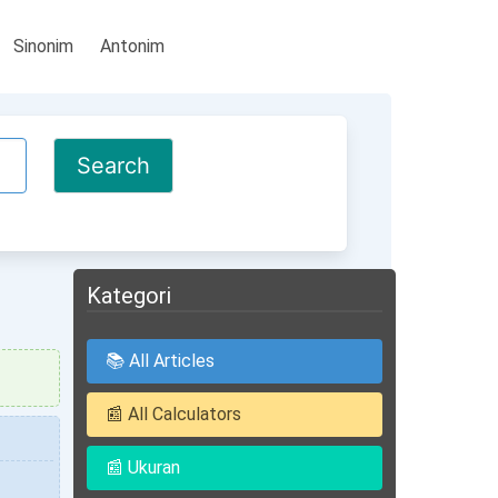
Sinonim
Antonim
Kategori
📚 All Articles
📰 All Calculators
📰 Ukuran