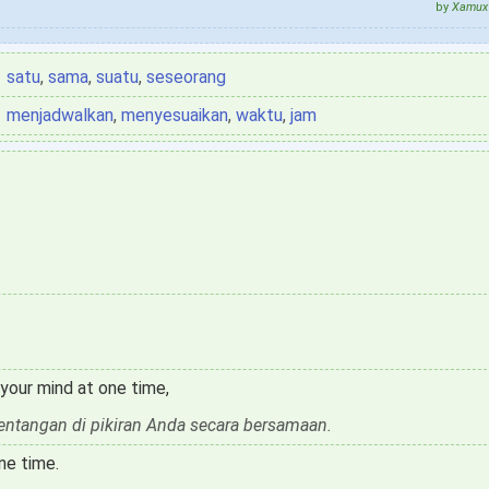
by
Xamux 
satu
,
sama
,
suatu
,
seseorang
menjadwalkan
,
menyesuaikan
,
waktu
,
jam
 your mind at one time,
tentangan di pikiran Anda secara bersamaan.
ne time.