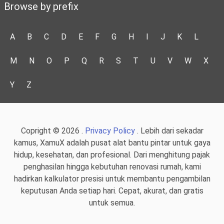
Browse by prefix
A
B
C
D
E
F
G
H
I
J
K
L
M
N
O
P
Q
R
S
T
U
V
W
X
Y
Z
Copright © 2026 .
Privacy Policy
. Lebih dari sekadar
kamus, XamuX adalah pusat alat bantu pintar untuk gaya
hidup, kesehatan, dan profesional. Dari menghitung pajak
penghasilan hingga kebutuhan renovasi rumah, kami
hadirkan kalkulator presisi untuk membantu pengambilan
keputusan Anda setiap hari. Cepat, akurat, dan gratis
untuk semua.