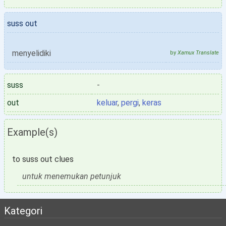
suss out
menyelidiki
by
Xamux Translate
suss
-
out
keluar
,
pergi
,
keras
Example(s)
to suss out clues
untuk menemukan petunjuk
Kategori