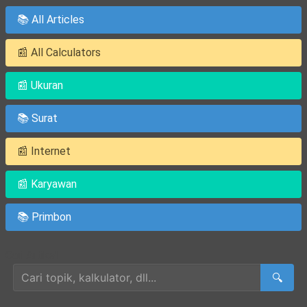
📚 All Articles
📰 All Calculators
📰 Ukuran
📚 Surat
📰 Internet
📰 Karyawan
📚 Primbon
Cari Artikel
🔍