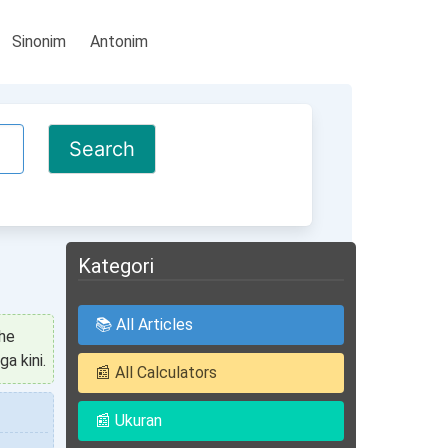
Sinonim
Antonim
Kategori
📚 All Articles
she
ga kini.
📰 All Calculators
📰 Ukuran