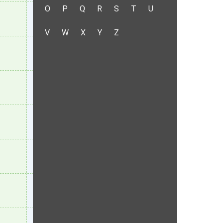
O
P
Q
R
S
T
U
V
W
X
Y
Z