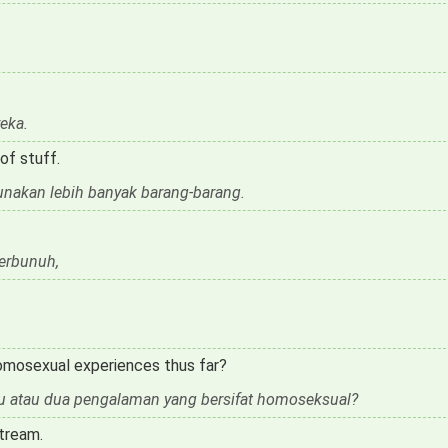
eka.
of stuff.
unakan lebih banyak barang-barang.
terbunuh,
omosexual experiences thus far?
u atau dua pengalaman yang bersifat homoseksual?
tream.