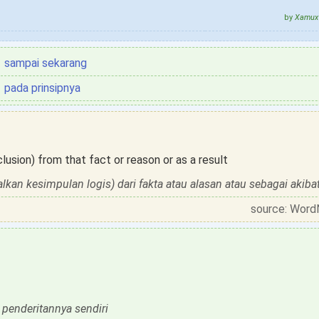
by
Xamux 
sampai sekarang
pada prinsipnya
lusion) from that fact or reason or as a result
an kesimpulan logis) dari fakta atau alasan atau sebagai akiba
source: Word
penderitannya sendiri