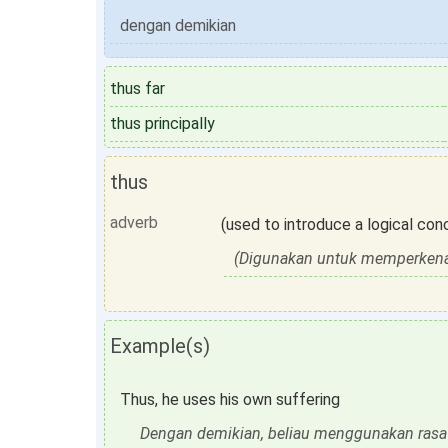
dengan demikian
thus far
thus principally
thus
adverb
(used to introduce a logical conc
(Digunakan untuk memperkenalk
Example(s)
Thus, he uses his own suffering
Dengan demikian, beliau menggunakan rasa 