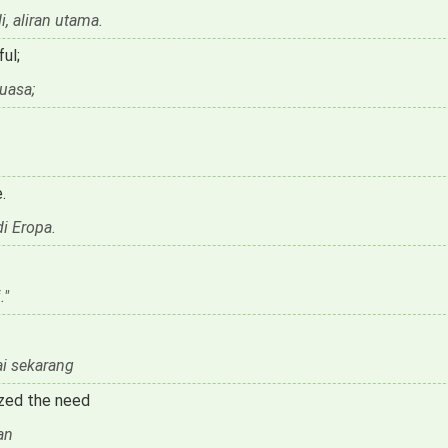
, aliran utama.
ul;
uasa;
.
i Eropa.
."
i sekarang
zed the need
an