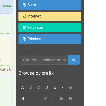
📚 Surat
Translate
📰 Internet
📰 Karyawan
📚 Primbon
Cari Artikel
🔍
t
Net 3.0
Browse by prefix
A
B
C
D
E
F
G
H
I
J
K
L
M
N