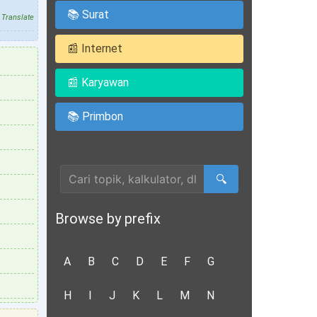
📚 Surat
Translate
📰 Internet
📰 Karyawan
📚 Primbon
Cari Artikel
🔍
Browse by prefix
A
B
C
D
E
F
G
H
I
J
K
L
M
N