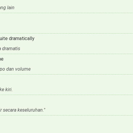
ang lain
uite dramatically
 dramatis
me
mpo dan volume
e kiri.
r secara keseluruhan."