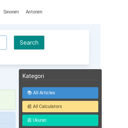
Sinonim
Antonim
Kategori
📚 All Articles
5
📰 All Calculators
📰 Ukuran