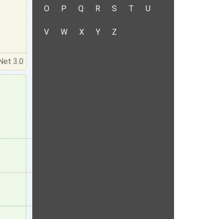
O
P
Q
R
S
T
U
V
W
X
Y
Z
Net 3.0