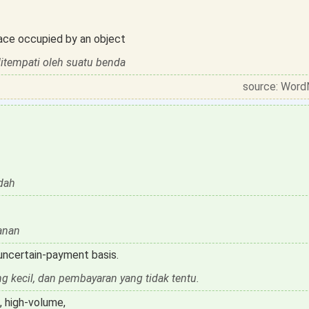
ace occupied by an object
itempati oleh suatu benda
source: Word
dah
anan
 uncertain-payment basis.
ng kecil, dan pembayaran yang tidak tentu.
, high-volume,