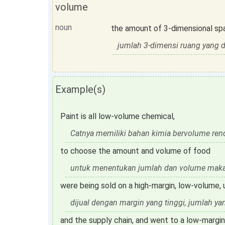
volume
noun
the amount of 3-dimensional sp
jumlah 3-dimensi ruang yang d
Example(s)
Paint is all low-volume chemical,
Catnya memiliki bahan kimia bervolume ren
to choose the amount and volume of food
untuk menentukan jumlah dan volume mak
were being sold on a high-margin, low-volume,
dijual dengan margin yang tinggi, jumlah ya
and the supply chain, and went to a low-margin