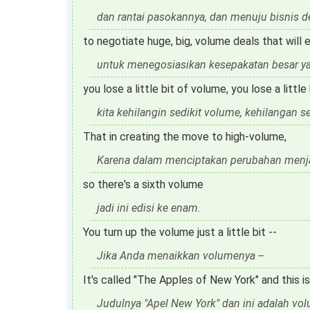
dan rantai pasokannya, dan menuju bisnis 
to negotiate huge, big, volume deals that will e
untuk menegosiasikan kesepakatan besar y
you lose a little bit of volume, you lose a little 
kita kehilangin sedikit volume, kehilangan se
That in creating the move to high-volume,
Karena dalam menciptakan perubahan menja
so there's a sixth volume
jadi ini edisi ke enam.
You turn up the volume just a little bit --
Jika Anda menaikkan volumenya --
It's called "The Apples of New York" and this 
Judulnya "Apel New York" dan ini adalah vo