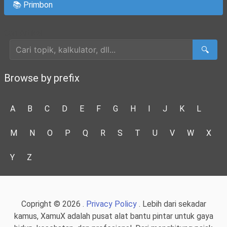
📚 Primbon
Cari Artikel
🔍
Browse by prefix
A
B
C
D
E
F
G
H
I
J
K
L
M
N
O
P
Q
R
S
T
U
V
W
X
Y
Z
Copright © 2026 .
Privacy Policy
. Lebih dari sekadar
kamus, XamuX adalah pusat alat bantu pintar untuk gaya