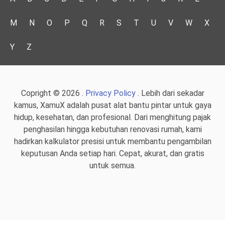
M
N
O
P
Q
R
S
T
U
V
W
X
Y
Z
Copright © 2026 .
Privacy Policy
. Lebih dari sekadar
kamus, XamuX adalah pusat alat bantu pintar untuk gaya
hidup, kesehatan, dan profesional. Dari menghitung pajak
penghasilan hingga kebutuhan renovasi rumah, kami
hadirkan kalkulator presisi untuk membantu pengambilan
keputusan Anda setiap hari. Cepat, akurat, dan gratis
untuk semua.