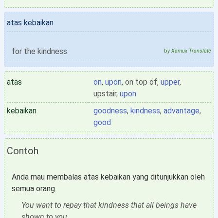
atas kebaikan
for the kindness
by
Xamux Translate
atas
on
,
upon
, on top of,
upper
,
upstair,
upon
kebaikan
goodness
,
kindness
,
advantage
,
good
Contoh
Anda mau membalas atas kebaikan yang ditunjukkan oleh
semua orang.
You want to repay that kindness that all beings have
shown to you.