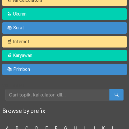
📰 All Calculators
📰 Ukuran
📚 Surat
📰 Internet
📰 Karyawan
📚 Primbon
Cari Artikel
🔍
Browse by prefix
A
B
C
D
E
F
G
H
I
J
K
L