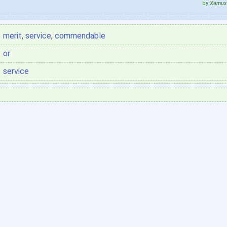
by
Xamux 
merit
,
service
,
commendable
or
service