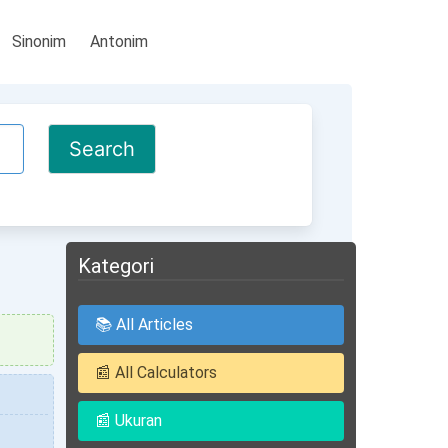
Sinonim
Antonim
Kategori
📚 All Articles
📰 All Calculators
📰 Ukuran