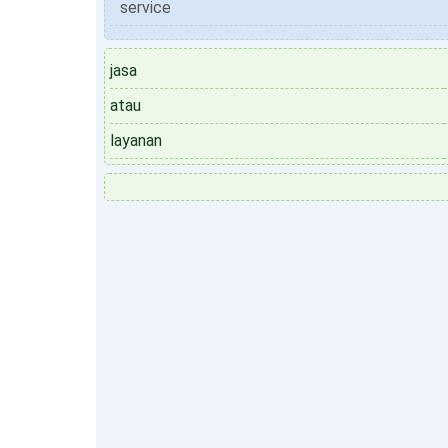
service
jasa
atau
layanan