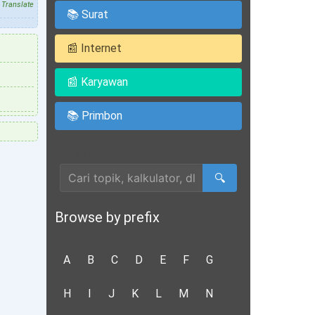
Translate
📚 Surat
📰 Internet
📰 Karyawan
📚 Primbon
Cari Artikel
🔍
Browse by prefix
A
B
C
D
E
F
G
H
I
J
K
L
M
N