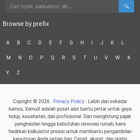
🔍
Browse by prefix
A
B
C
D
E
F
G
H
I
J
K
L
M
N
O
P
Q
R
S
T
U
V
W
X
Y
Z
Copright © 2026 .
Privacy Policy
. Lebih dari sekadar
kamus, XamuX adalah pusat alat bantu pintar untuk gaya
hidup, kesehatan, dan profesional. Dari menghitung pajak
penghasilan hingga kebutuhan renovasi rumah, kami
hadirkan kalkulator presisi untuk membantu pengambilan
keputusan Anda setiap hari. Cepat, akurat, dan gratis