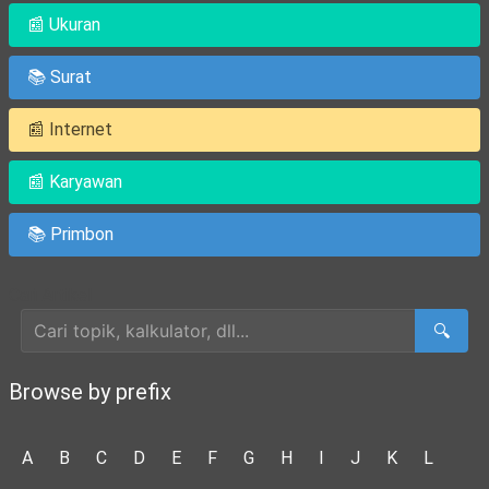
📰 Ukuran
📚 Surat
📰 Internet
📰 Karyawan
📚 Primbon
Cari Artikel
🔍
Browse by prefix
A
B
C
D
E
F
G
H
I
J
K
L