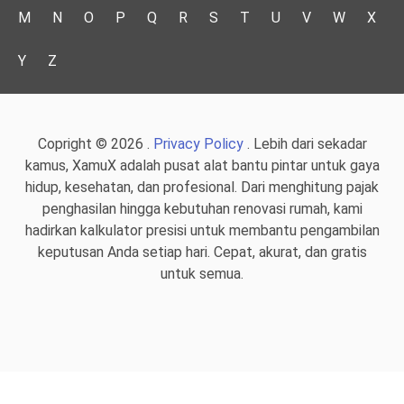
M
N
O
P
Q
R
S
T
U
V
W
X
Y
Z
Copright © 2026 .
Privacy Policy
. Lebih dari sekadar
kamus, XamuX adalah pusat alat bantu pintar untuk gaya
hidup, kesehatan, dan profesional. Dari menghitung pajak
penghasilan hingga kebutuhan renovasi rumah, kami
hadirkan kalkulator presisi untuk membantu pengambilan
keputusan Anda setiap hari. Cepat, akurat, dan gratis
untuk semua.