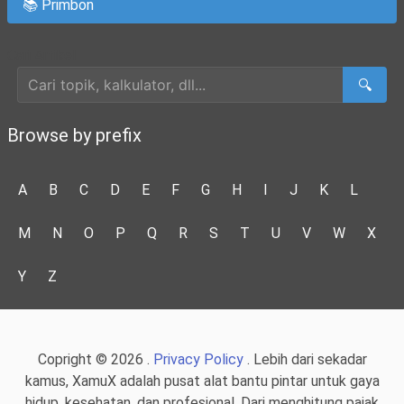
📚 Primbon
Cari Artikel
🔍
Browse by prefix
A
B
C
D
E
F
G
H
I
J
K
L
M
N
O
P
Q
R
S
T
U
V
W
X
Y
Z
Copright © 2026 .
Privacy Policy
. Lebih dari sekadar
kamus, XamuX adalah pusat alat bantu pintar untuk gaya
hidup, kesehatan, dan profesional. Dari menghitung pajak