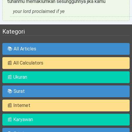
tuhanmu memaklumkan sesungguhnya jika kamu
your lord proclaimed if ye
Kategori
📚 All Articles
📰 All Calculators
📰 Ukuran
📚 Surat
📰 Internet
📰 Karyawan