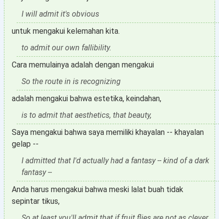
I will admit it's obvious
untuk mengakui kelemahan kita.
to admit our own fallibility.
Cara memulainya adalah dengan mengakui
So the route in is recognizing
adalah mengakui bahwa estetika, keindahan,
is to admit that aesthetics, that beauty,
Saya mengakui bahwa saya memiliki khayalan -- khayalan
gelap --
I admitted that I'd actually had a fantasy -- kind of a dark
fantasy --
Anda harus mengakui bahwa meski lalat buah tidak
sepintar tikus,
So at least you'll admit that if fruit flies are not as clever