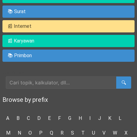
📚 Surat
📰 Internet
📰 Karyawan
📚 Primbon
Cari Artikel
🔍
Browse by prefix
A
B
C
D
E
F
G
H
I
J
K
L
M
N
O
P
Q
R
S
T
U
V
W
X