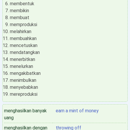
membentuk
membikin
membuat
memproduksi
melahirkan
membuahkan
mencetuskan
mendatangkan
menerbitkan
menelurkan
mengakibatkan
menimbulkan
menyebabkan
mereproduksi
menghasilkan banyak
earn a mint of money
uang
menghasilkan dengan
throwing off