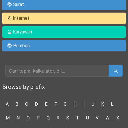
📚 Surat
📰 Internet
📰 Karyawan
📚 Primbon
Cari Artikel
🔍
Browse by prefix
A
B
C
D
E
F
G
H
I
J
K
L
M
N
O
P
Q
R
S
T
U
V
W
X