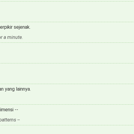
rpikir sejenak.
r a minute.
n yang lainnya.
imensi --
patterns --