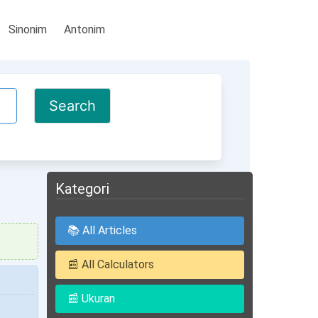
Sinonim
Antonim
Kategori
📚 All Articles
📰 All Calculators
📰 Ukuran