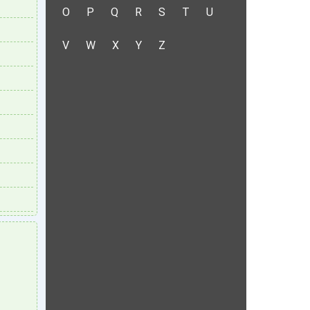
O
P
Q
R
S
T
U
V
W
X
Y
Z