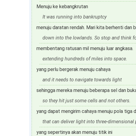
Menuju ke kebangkrutan
It was running into bankruptcy
menuju daratan rendah. Mari kita berhenti dan be
down into the lowlands. So stop and think fo
membentang ratusan mil menuju luar angkasa.
extending hundreds of miles into space.
yang perlu bergerak menuju cahaya
and it needs to navigate towards light
sehingga mereka menuju beberapa sel dan buka
so they hit just some cells and not others.
yang dapat mengirim cahaya menuju pola tiga d
that can deliver light into three-dimensional 
yang sepertinya akan menuju titik ini