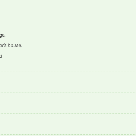
ga,
or's house,
i