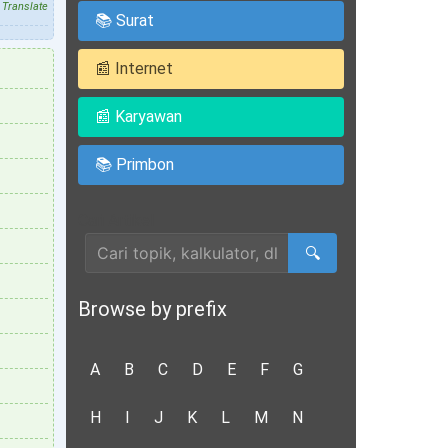
Translate
📚 Surat
📰 Internet
📰 Karyawan
📚 Primbon
Cari Artikel
🔍
Browse by prefix
A
B
C
D
E
F
G
H
I
J
K
L
M
N