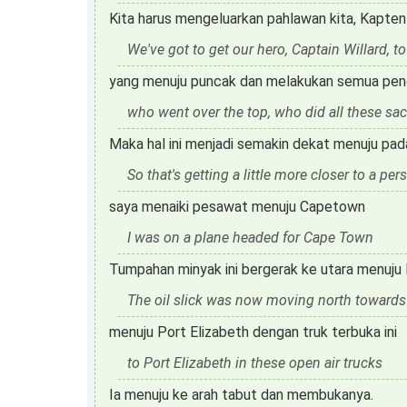
Kita harus mengeluarkan pahlawan kita, Kapten
We've got to get our hero, Captain Willard, 
yang menuju puncak dan melakukan semua pen
who went over the top, who did all these sac
Maka hal ini menjadi semakin dekat menuju pad
So that's getting a little more closer to a pe
saya menaiki pesawat menuju Capetown
I was on a plane headed for Cape Town
Tumpahan minyak ini bergerak ke utara menuju
The oil slick was now moving north towards
menuju Port Elizabeth dengan truk terbuka ini
to Port Elizabeth in these open air trucks
Ia menuju ke arah tabut dan membukanya.