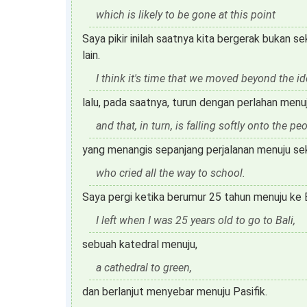
which is likely to be gone at this point
Saya pikir inilah saatnya kita bergerak bukan s
lain.
I think it's time that we moved beyond the i
lalu, pada saatnya, turun dengan perlahan menu
and that, in turn, is falling softly onto the pe
yang menangis sepanjang perjalanan menuju se
who cried all the way to school.
Saya pergi ketika berumur 25 tahun menuju ke B
I left when I was 25 years old to go to Bali,
sebuah katedral menuju,
a cathedral to green,
dan berlanjut menyebar menuju Pasifik.