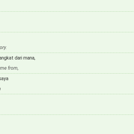
ory.
angkat dari mana,
ome from,
saya
m