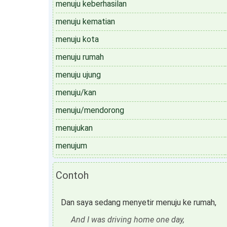
menuju keberhasilan
menuju kematian
menuju kota
menuju rumah
menuju ujung
menuju/kan
menuju/mendorong
menujukan
menujum
Contoh
Dan saya sedang menyetir menuju ke rumah,
And I was driving home one day,