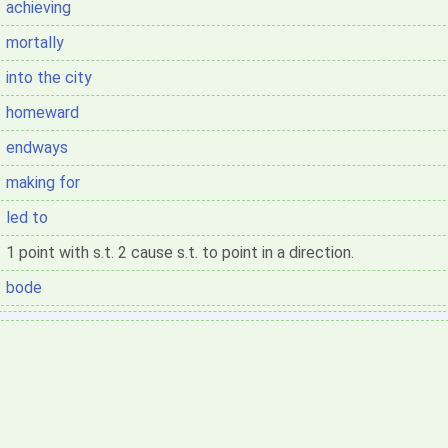
achieving
mortally
into the city
homeward
endways
making for
led to
1 point with s.t. 2 cause s.t. to point in a direction.
bode