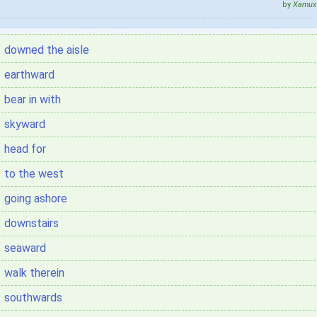
by
Xamux 
downed the aisle
earthward
bear in with
skyward
head for
to the west
going ashore
downstairs
seaward
walk therein
southwards