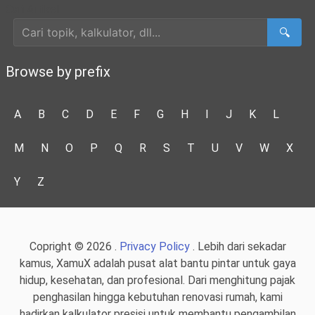
Cari Artikel
🔍
Browse by prefix
A
B
C
D
E
F
G
H
I
J
K
L
M
N
O
P
Q
R
S
T
U
V
W
X
Y
Z
Copright © 2026 .
Privacy Policy
. Lebih dari sekadar
kamus, XamuX adalah pusat alat bantu pintar untuk gaya
hidup, kesehatan, dan profesional. Dari menghitung pajak
penghasilan hingga kebutuhan renovasi rumah, kami
hadirkan kalkulator presisi untuk membantu pengambilan