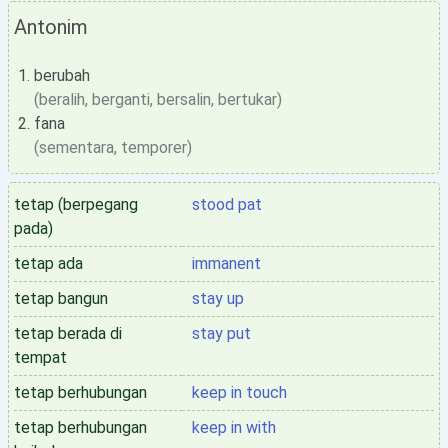
Antonim
berubah
(beralih, berganti, bersalin, bertukar)
fana
(sementara, temporer)
tetap (berpegang
stood pat
pada)
tetap ada
immanent
tetap bangun
stay up
tetap berada di
stay put
tempat
tetap berhubungan
keep in touch
tetap berhubungan
keep in with