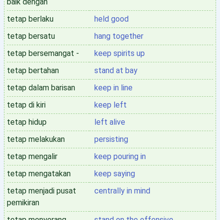
baik dengan
tetap berlaku
held good
tetap bersatu
hang together
tetap bersemangat -
keep spirits up
tetap bertahan
stand at bay
tetap dalam barisan
keep in line
tetap di kiri
keep left
tetap hidup
left alive
tetap melakukan
persisting
tetap mengalir
keep pouring in
tetap mengatakan
keep saying
tetap menjadi pusat
centrally in mind
pemikiran
tetap menyerang
stand on the offensive