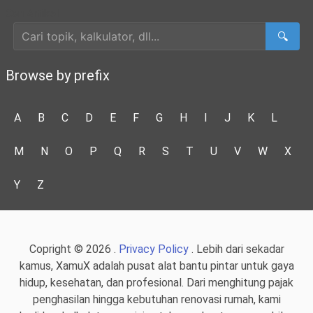
Cari Artikel
🔍
Browse by prefix
A
B
C
D
E
F
G
H
I
J
K
L
M
N
O
P
Q
R
S
T
U
V
W
X
Y
Z
Copright © 2026 .
Privacy Policy
. Lebih dari sekadar
kamus, XamuX adalah pusat alat bantu pintar untuk gaya
hidup, kesehatan, dan profesional. Dari menghitung pajak
penghasilan hingga kebutuhan renovasi rumah, kami