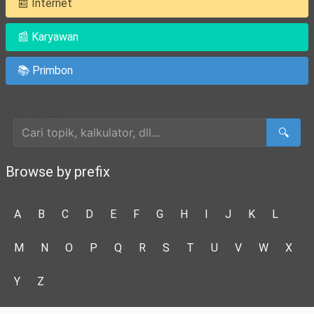
📰 Internet
📰 Karyawan
📚 Primbon
Cari Artikel
🔍
Browse by prefix
A
B
C
D
E
F
G
H
I
J
K
L
M
N
O
P
Q
R
S
T
U
V
W
X
Y
Z