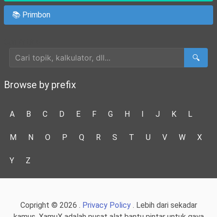
📚 Primbon
Cari Artikel
🔍
Browse by prefix
A
B
C
D
E
F
G
H
I
J
K
L
M
N
O
P
Q
R
S
T
U
V
W
X
Y
Z
Copright © 2026 .
Privacy Policy
. Lebih dari sekadar
kamus, XamuX adalah pusat alat bantu pintar untuk gaya