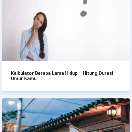
Kalkulator Berapa Lama Hidup – Hitung Durasi
Umur Kamu