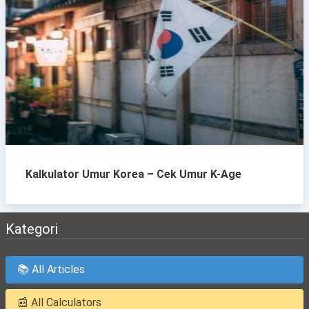
Kalkulator Umur Korea – Cek Umur K-Age
Kategori
📚 All Articles
📰 All Calculators