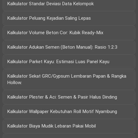
Kalkulator Standar Deviasi Data Kelompok
Kalkulator Peluang Kejadian Saling Lepas
Kalkulator Volume Beton Cor: Kubik Ready-Mix
Kalkulator Adukan Semen (Beton Manual): Rasio 1:2:3
Kalkulator Parket Kayu: Estimasi Luas Panel Kayu
Kalkulator Sekat GRC/Gypsum Lembaran Papan & Rangka
Hollow.
Kalkulator Plester & Aci: Semen & Pasir Halus Dinding
Kalkulator Wallpaper Kebutuhan Roll Motif Nyambung
Kalkulator Biaya Mudik Lebaran Pakai Mobil