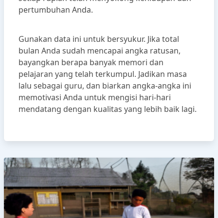
pertumbuhan Anda.
Gunakan data ini untuk bersyukur. Jika total
bulan Anda sudah mencapai angka ratusan,
bayangkan berapa banyak memori dan
pelajaran yang telah terkumpul. Jadikan masa
lalu sebagai guru, dan biarkan angka-angka ini
memotivasi Anda untuk mengisi hari-hari
mendatang dengan kualitas yang lebih baik lagi.