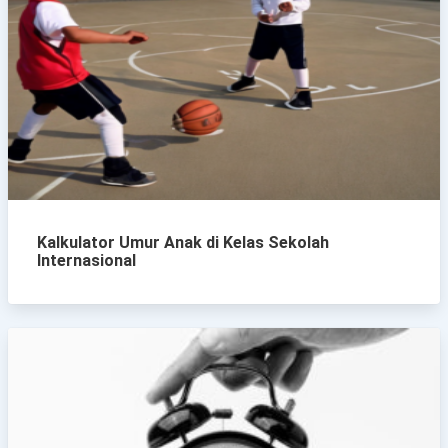
Kalkulator Umur Anak di Kelas Sekolah
Internasional