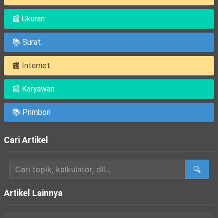
📰 Ukuran
📚 Surat
📰 Internet
📰 Karyawan
📚 Primbon
Cari Artikel
🔍
Artikel Lainnya