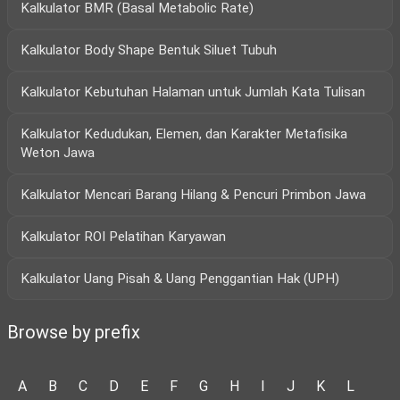
Kalkulator BMR (Basal Metabolic Rate)
Kalkulator Body Shape Bentuk Siluet Tubuh
Kalkulator Kebutuhan Halaman untuk Jumlah Kata Tulisan
Kalkulator Kedudukan, Elemen, dan Karakter Metafisika
Weton Jawa
Kalkulator Mencari Barang Hilang & Pencuri Primbon Jawa
Kalkulator ROI Pelatihan Karyawan
Kalkulator Uang Pisah & Uang Penggantian Hak (UPH)
Browse by prefix
A
B
C
D
E
F
G
H
I
J
K
L