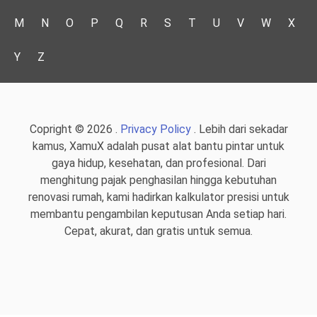
M
N
O
P
Q
R
S
T
U
V
W
X
Y
Z
Copright © 2026 .
Privacy Policy
. Lebih dari sekadar
kamus, XamuX adalah pusat alat bantu pintar untuk
gaya hidup, kesehatan, dan profesional. Dari
menghitung pajak penghasilan hingga kebutuhan
renovasi rumah, kami hadirkan kalkulator presisi untuk
membantu pengambilan keputusan Anda setiap hari.
Cepat, akurat, dan gratis untuk semua.