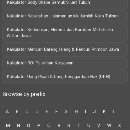
Kalkulator Body Shape Bentuk Siluet Tubuh
Kalkulator Kebutuhan Halaman untuk Jumlah Kata Tulisan
Kalkulator Kedudukan, Elemen, dan Karakter Metafisika
Weton Jawa
Kalkulator Mencari Barang Hilang & Pencuri Primbon Jawa
Kalkulator ROI Pelatihan Karyawan
Kalkulator Uang Pisah & Uang Penggantian Hak (UPH)
Browse by prefix
A
B
C
D
E
F
G
H
I
J
K
L
M
N
O
P
Q
R
S
T
U
V
W
X