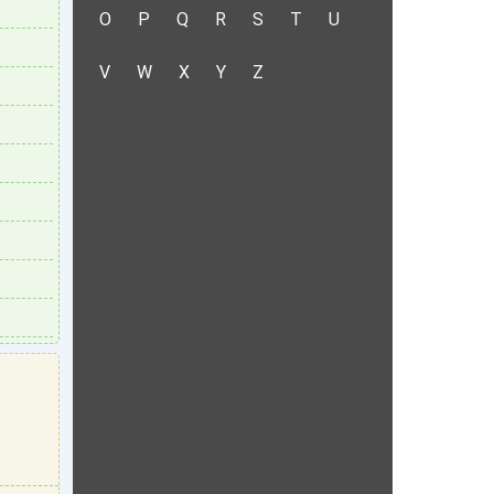
O
P
Q
R
S
T
U
V
W
X
Y
Z