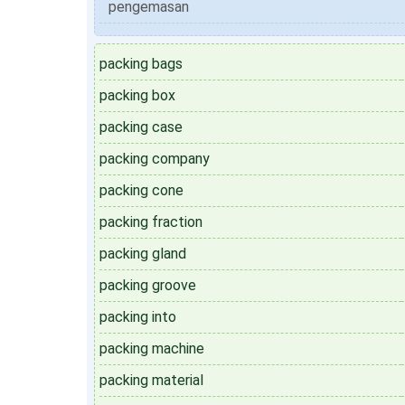
pengemasan
packing bags
packing box
packing case
packing company
packing cone
packing fraction
packing gland
packing groove
packing into
packing machine
packing material