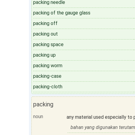
packing needle
packing of the gauge glass
packing off
packing out
packing space
packing up
packing worm
packing-case
packing-cloth
packing
noun
any material used especially to
bahan yang digunakan terutam