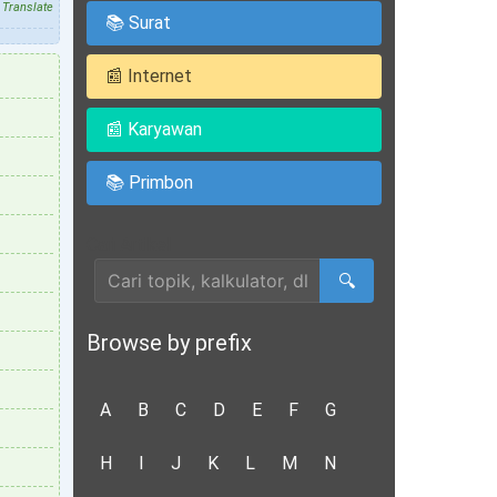
Translate
📚 Surat
📰 Internet
📰 Karyawan
📚 Primbon
Cari Artikel
🔍
Browse by prefix
A
B
C
D
E
F
G
H
I
J
K
L
M
N