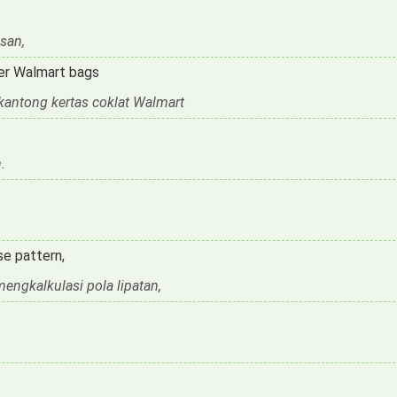
san,
per Walmart bags
kantong kertas coklat Walmart
.
se pattern,
engkalkulasi pola lipatan,