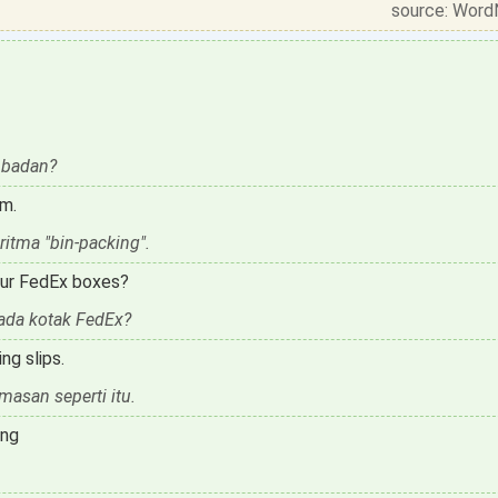
source: Word
 badan?
hm.
itma "bin-packing".
our FedEx boxes?
ada kotak FedEx?
g slips.
asan seperti itu.
ing