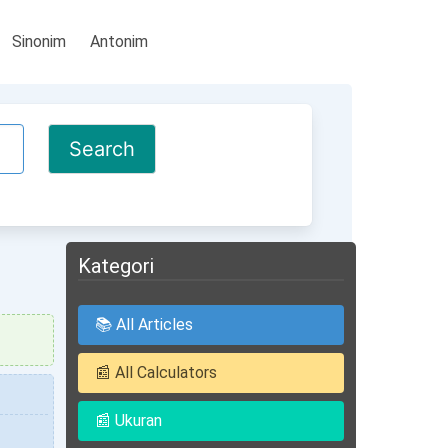
Sinonim
Antonim
Kategori
📚 All Articles
📰 All Calculators
📰 Ukuran