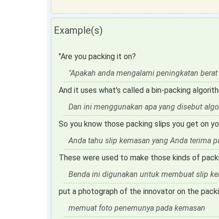
Example(s)
"Are you packing it on?
"Apakah anda mengalami peningkatan berat
And it uses what's called a bin-packing algorit
Dan ini menggunakan apa yang disebut algor
So you know those packing slips you get on y
Anda tahu slip kemasan yang Anda terima p
These were used to make those kinds of packin
Benda ini digunakan untuk membuat slip kem
put a photograph of the innovator on the pack
memuat foto penemunya pada kemasan