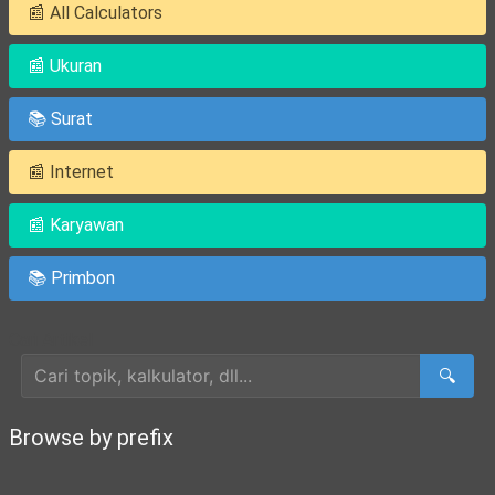
📰 All Calculators
📰 Ukuran
📚 Surat
📰 Internet
📰 Karyawan
📚 Primbon
Cari Artikel
🔍
Browse by prefix