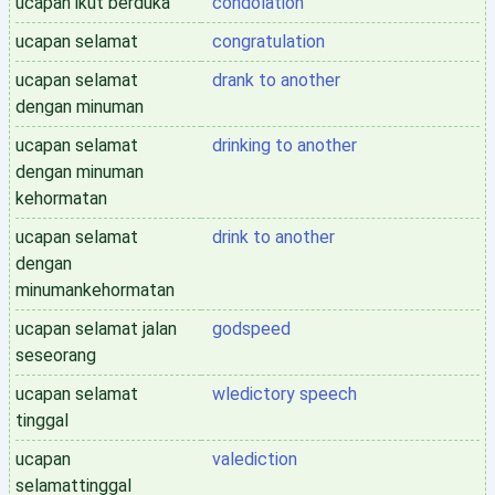
ucapan ikut berduka
condolation
ucapan selamat
congratulation
ucapan selamat
drank to another
dengan minuman
ucapan selamat
drinking to another
dengan minuman
kehormatan
ucapan selamat
drink to another
dengan
minumankehormatan
ucapan selamat jalan
godspeed
seseorang
ucapan selamat
wledictory speech
tinggal
ucapan
valediction
selamattinggal