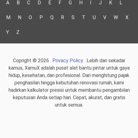
A
B
C
D
E
F
G
H
I
J
K
L
M
N
O
P
Q
R
S
T
U
V
W
X
Y
Z
Copright © 2026 .
Privacy Policy
. Lebih dari sekadar
kamus, XamuX adalah pusat alat bantu pintar untuk gaya
hidup, kesehatan, dan profesional. Dari menghitung pajak
penghasilan hingga kebutuhan renovasi rumah, kami
hadirkan kalkulator presisi untuk membantu pengambilan
keputusan Anda setiap hari. Cepat, akurat, dan gratis
untuk semua.