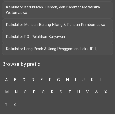
Kalkulator Kedudukan, Elemen, dan Karakter Metafisika
Weton Jawa
Kalkulator Mencari Barang Hilang & Pencuri Primbon Jawa
Kalkulator ROI Pelatihan Karyawan
Kalkulator Uang Pisah & Uang Penggantian Hak (UPH)
Browse by prefix
A
B
C
D
E
F
G
H
I
J
K
L
M
N
O
P
Q
R
S
T
U
V
W
X
Y
Z