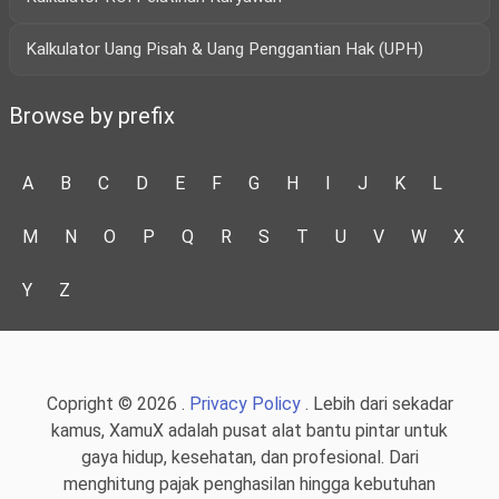
Kalkulator Uang Pisah & Uang Penggantian Hak (UPH)
Browse by prefix
A
B
C
D
E
F
G
H
I
J
K
L
M
N
O
P
Q
R
S
T
U
V
W
X
Y
Z
Copright © 2026 .
Privacy Policy
. Lebih dari sekadar
kamus, XamuX adalah pusat alat bantu pintar untuk
gaya hidup, kesehatan, dan profesional. Dari
menghitung pajak penghasilan hingga kebutuhan