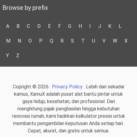
Browse by prefix
A
B
C
D
E
F
G
H
I
J
K
L
M
N
O
P
Q
R
S
T
U
V
W
X
Y
Z
Copright © 2026 .
Privacy Policy
. Lebih dari sekadar
kamus, XamuX adalah pusat alat bantu pintar untuk
gaya hidup, kesehatan, dan profesional. Dari
menghitung pajak penghasilan hingga kebutuhan
renovasi rumah, kami hadirkan kalkulator presisi untuk
membantu pengambilan keputusan Anda setiap hari.
Cepat, akurat, dan gratis untuk semua.