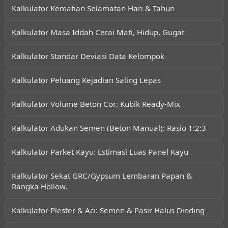
Kalkulator Kematian Selamatan Hari & Tahun
Kalkulator Masa Iddah Cerai Mati, Hidup, Gugat
Kalkulator Standar Deviasi Data Kelompok
Kalkulator Peluang Kejadian Saling Lepas
Kalkulator Volume Beton Cor: Kubik Ready-Mix
Kalkulator Adukan Semen (Beton Manual): Rasio 1:2:3
Kalkulator Parket Kayu: Estimasi Luas Panel Kayu
Kalkulator Sekat GRC/Gypsum Lembaran Papan &
Rangka Hollow.
Kalkulator Plester & Aci: Semen & Pasir Halus Dinding