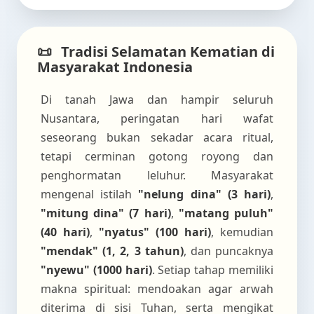
📜
Tradisi Selamatan Kematian di
Masyarakat Indonesia
Di tanah Jawa dan hampir seluruh
Nusantara, peringatan hari wafat
seseorang bukan sekadar acara ritual,
tetapi cerminan gotong royong dan
penghormatan leluhur. Masyarakat
mengenal istilah
"nelung dina" (3 hari)
,
"mitung dina" (7 hari)
,
"matang puluh"
(40 hari)
,
"nyatus" (100 hari)
, kemudian
"mendak" (1, 2, 3 tahun)
, dan puncaknya
"nyewu" (1000 hari)
. Setiap tahap memiliki
makna spiritual: mendoakan agar arwah
diterima di sisi Tuhan, serta mengikat