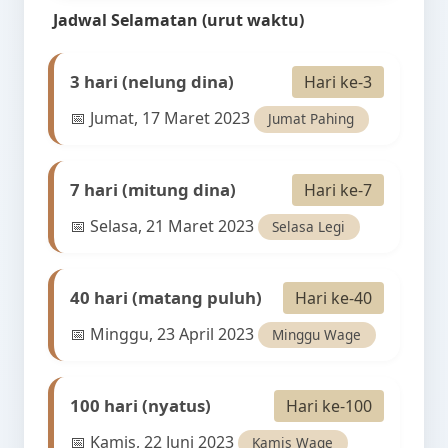
Jadwal Selamatan (urut waktu)
3 hari (nelung dina)
Hari ke-3
📅 Jumat, 17 Maret 2023
Jumat Pahing
7 hari (mitung dina)
Hari ke-7
📅 Selasa, 21 Maret 2023
Selasa Legi
40 hari (matang puluh)
Hari ke-40
📅 Minggu, 23 April 2023
Minggu Wage
100 hari (nyatus)
Hari ke-100
📅 Kamis, 22 Juni 2023
Kamis Wage