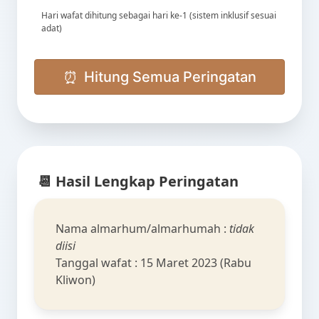
Hari wafat dihitung sebagai hari ke-1 (sistem inklusif sesuai
adat)
⏰
Hitung Semua Peringatan
📆 Hasil Lengkap Peringatan
Nama almarhum/almarhumah :
tidak
diisi
Tanggal wafat : 15 Maret 2023 (Rabu
Kliwon)