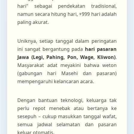
hari" sebagai pendekatan tradisional,
namun secara hitung hari, +999 hari adalah
paling akurat.
Uniknya, setiap tanggal dalam peringatan
ini sangat bergantung pada
hari pasaran
Jawa (Legi, Pahing, Pon, Wage, Kliwon)
.
Masyarakat adat meyakini bahwa weton
(gabungan hari Masehi dan pasaran)
mempengaruhi kelancaran acara.
Dengan bantuan teknologi, keluarga tak
perlu repot menebak atau bertanya ke
sesepuh – cukup masukkan tanggal wafat,
semua jadwal selamatan dan pasaran
keluar otomatis.