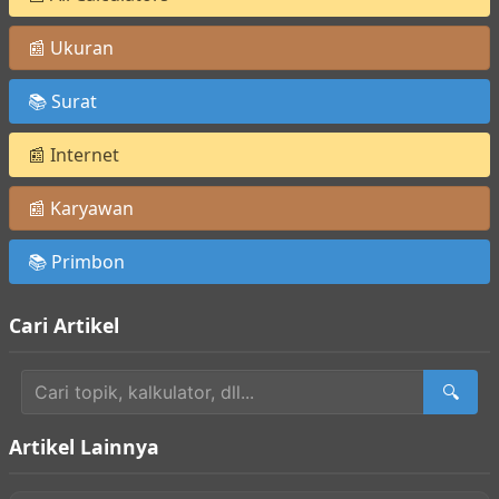
📰 Ukuran
📚 Surat
📰 Internet
📰 Karyawan
📚 Primbon
Cari Artikel
🔍
Artikel Lainnya