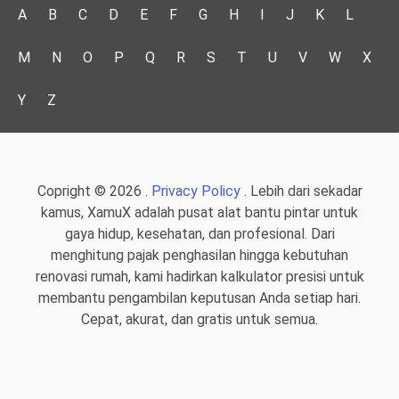
A
B
C
D
E
F
G
H
I
J
K
L
M
N
O
P
Q
R
S
T
U
V
W
X
Y
Z
Copright © 2026 .
Privacy Policy
. Lebih dari sekadar
kamus, XamuX adalah pusat alat bantu pintar untuk
gaya hidup, kesehatan, dan profesional. Dari
menghitung pajak penghasilan hingga kebutuhan
renovasi rumah, kami hadirkan kalkulator presisi untuk
membantu pengambilan keputusan Anda setiap hari.
Cepat, akurat, dan gratis untuk semua.