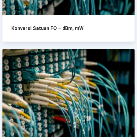
Konversi Satuan FO – dBm, mW