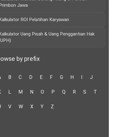
Primbon Jawa
Kalkulator ROI Pelatihan Karyawan
Kalkulator Uang Pisah & Uang Penggantian Hak
(UPH)
owse by prefix
A
B
C
D
E
F
G
H
I
J
K
L
M
N
O
P
Q
R
S
T
U
V
W
X
Y
Z