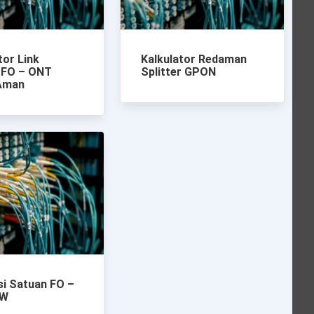
tor Link
Kalkulator Redaman
 FO – ONT
Splitter GPON
 Aman
i Satuan FO –
mW