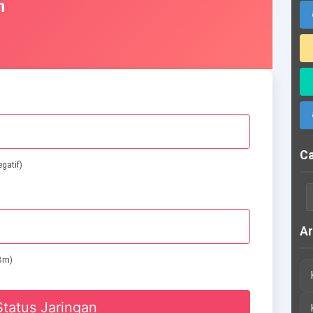
n
Ca
gatif)
Ar
dBm)
Status Jaringan