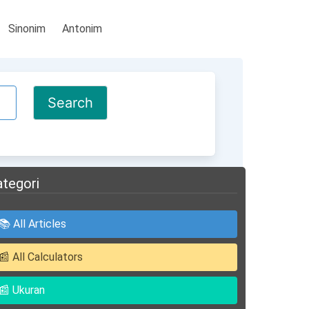
Sinonim
Antonim
ategori
📚 All Articles
📰 All Calculators
📰 Ukuran