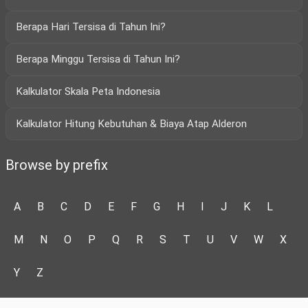
Berapa Hari Tersisa di Tahun Ini?
Berapa Minggu Tersisa di Tahun Ini?
Kalkulator Skala Peta Indonesia
Kalkulator Hitung Kebutuhan & Biaya Atap Alderon
Browse by prefix
A
B
C
D
E
F
G
H
I
J
K
L
M
N
O
P
Q
R
S
T
U
V
W
X
Y
Z