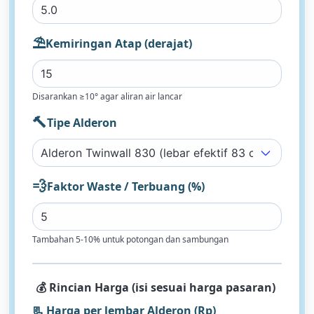
⛱︎
Kemiringan Atap (derajat)
Disarankan ≥10° agar aliran air lancar
🔨
Tipe Alderon
💨
Faktor Waste / Terbuang (%)
Tambahan 5-10% untuk potongan dan sambungan
💰 Rincian Harga (isi sesuai harga pasaran)
📃 Harga per lembar Alderon (Rp)