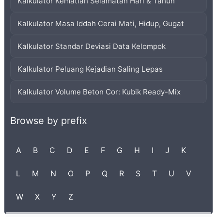
Kalkulator Kematian Selamatan Hari & Tahun
Kalkulator Masa Iddah Cerai Mati, Hidup, Gugat
Kalkulator Standar Deviasi Data Kelompok
Kalkulator Peluang Kejadian Saling Lepas
Kalkulator Volume Beton Cor: Kubik Ready-Mix
Browse by prefix
A
B
C
D
E
F
G
H
I
J
K
L
M
N
O
P
Q
R
S
T
U
V
W
X
Y
Z