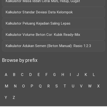
Kalkulator Masa Iddah Cerai Mati, Hidup, Gugat
Kalkulator Standar Deviasi Data Kelompok
Kalkulator Peluang Kejadian Saling Lepas
Kalkulator Volume Beton Cor: Kubik Ready-Mix
Kalkulator Adukan Semen (Beton Manual): Rasio 1:2:3
Browse by prefix
A
B
C
D
E
F
G
H
I
J
K
L
M
N
O
P
Q
R
S
T
U
V
W
X
Y
Z