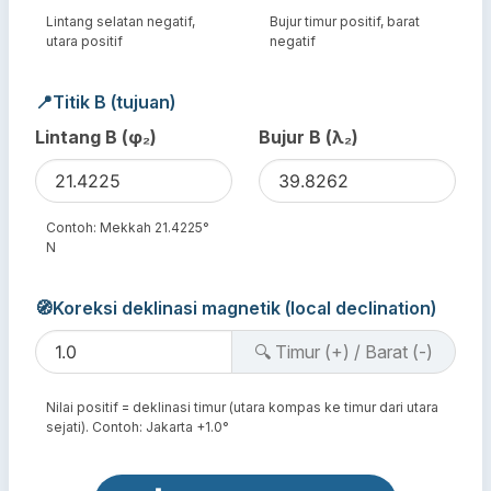
Lintang selatan negatif,
Bujur timur positif, barat
utara positif
negatif
📍
Titik B (tujuan)
Lintang B (φ₂)
Bujur B (λ₂)
Contoh: Mekkah 21.4225°
N
🧭
Koreksi deklinasi magnetik (local declination)
🔍 Timur (+) / Barat (-)
Nilai positif = deklinasi timur (utara kompas ke timur dari utara
sejati). Contoh: Jakarta +1.0°