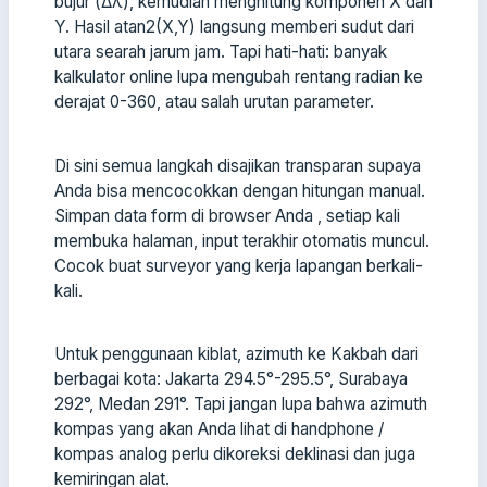
bujur (Δλ), kemudian menghitung komponen X dan
Y. Hasil atan2(X,Y) langsung memberi sudut dari
utara searah jarum jam. Tapi hati-hati: banyak
kalkulator online lupa mengubah rentang radian ke
derajat 0-360, atau salah urutan parameter.
Di sini semua langkah disajikan transparan supaya
Anda bisa mencocokkan dengan hitungan manual.
Simpan data form di browser Anda , setiap kali
membuka halaman, input terakhir otomatis muncul.
Cocok buat surveyor yang kerja lapangan berkali-
kali.
Untuk penggunaan kiblat, azimuth ke Kakbah dari
berbagai kota: Jakarta 294.5°-295.5°, Surabaya
292°, Medan 291°. Tapi jangan lupa bahwa azimuth
kompas yang akan Anda lihat di handphone /
kompas analog perlu dikoreksi deklinasi dan juga
kemiringan alat.