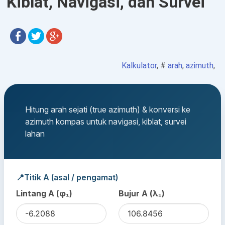
Kiblat, Navigasi, dan Survei
Kalkulator
, #
arah
,
azimuth
,
Hitung arah sejati (true azimuth) & konversi ke
azimuth kompas untuk navigasi, kiblat, survei
lahan
📍
Titik A (asal / pengamat)
Lintang A (φ₁)
Bujur A (λ₁)