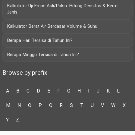
Kalkulator Uji Emas Asli/Palsu: Hitung Densitas & Berat
Jenis
Kalkulator Berat Air Berdasar Volume & Suhu
Berapa Hari Tersisa di Tahun Ini?
Berapa Minggu Tersisa di Tahun Ini?
Browse by prefix
A
B
C
D
E
F
G
H
I
J
K
L
M
N
O
P
Q
R
S
T
U
V
W
X
Y
Z