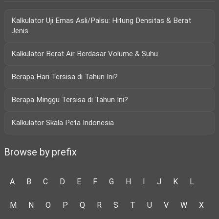
Kalkulator Uji Emas Asli/Palsu: Hitung Densitas & Berat
Jenis
Kalkulator Berat Air Berdasar Volume & Suhu
Berapa Hari Tersisa di Tahun Ini?
Berapa Minggu Tersisa di Tahun Ini?
Kalkulator Skala Peta Indonesia
Browse by prefix
A
B
C
D
E
F
G
H
I
J
K
L
M
N
O
P
Q
R
S
T
U
V
W
X