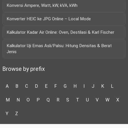
Konversi Ampere, Watt, kW, kVA, kWh
Konverter HEIC ke JPG Online – Local Mode
Kalkulator Kadar Air Online: Oven, Destilasi & Karl Fischer
Kalkulator Uji Emas Asli/Palsu: Hitung Densitas & Berat
Jenis
Browse by prefix
A
B
C
D
E
F
G
H
I
J
K
L
M
N
O
P
Q
R
S
T
U
V
W
X
Y
Z