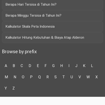
Berapa Hari Tersisa di Tahun Ini?
Berapa Minggu Tersisa di Tahun Ini?
Kalkulator Skala Peta Indonesia
Kalkulator Hitung Kebutuhan & Biaya Atap Alderon
Browse by prefix
A
B
C
D
E
F
G
H
I
J
K
L
M
N
O
P
Q
R
S
T
U
V
W
X
Y
Z