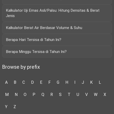
Kalkulator Uji Emas Asli/Palsu: Hitung Densitas & Berat
Jenis
Kalkulator Berat Air Berdasar Volume & Suhu
Berapa Hari Tersisa di Tahun Ini?
Berapa Minggu Tersisa di Tahun Ini?
Browse by prefix
A
B
C
D
E
F
G
H
I
J
K
L
M
N
O
P
Q
R
S
T
U
V
W
X
Y
Z