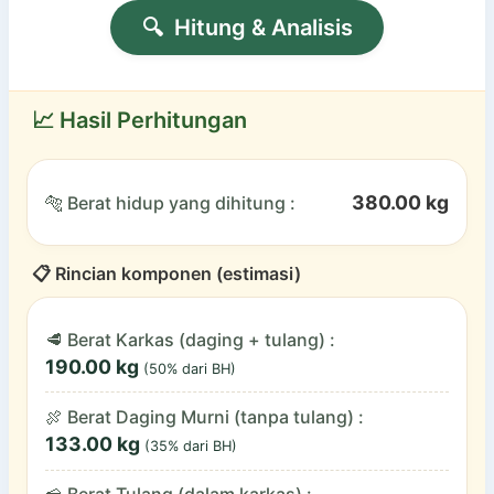
🔍︎
Hitung & Analisis
📈
Hasil Perhitungan
380.00 kg
🐅
Berat hidup yang dihitung :
📋
Rincian komponen (estimasi)
🥩 Berat Karkas (daging + tulang) :
190.00 kg
(50% dari BH)
🍖 Berat Daging Murni (tanpa tulang) :
133.00 kg
(35% dari BH)