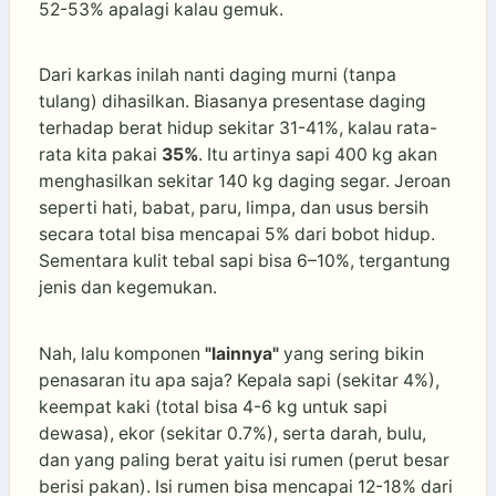
52-53% apalagi kalau gemuk.
Dari karkas inilah nanti daging murni (tanpa
tulang) dihasilkan. Biasanya presentase daging
terhadap berat hidup sekitar 31-41%, kalau rata-
rata kita pakai
35%
. Itu artinya sapi 400 kg akan
menghasilkan sekitar 140 kg daging segar. Jeroan
seperti hati, babat, paru, limpa, dan usus bersih
secara total bisa mencapai 5% dari bobot hidup.
Sementara kulit tebal sapi bisa 6–10%, tergantung
jenis dan kegemukan.
Nah, lalu komponen
"lainnya"
yang sering bikin
penasaran itu apa saja? Kepala sapi (sekitar 4%),
keempat kaki (total bisa 4-6 kg untuk sapi
dewasa), ekor (sekitar 0.7%), serta darah, bulu,
dan yang paling berat yaitu isi rumen (perut besar
berisi pakan). Isi rumen bisa mencapai 12-18% dari