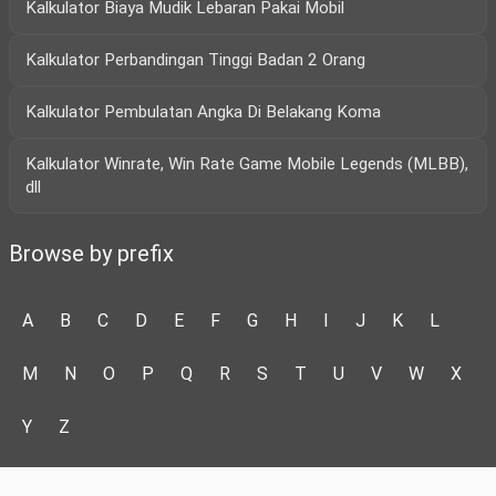
Kalkulator Biaya Mudik Lebaran Pakai Mobil
Kalkulator Perbandingan Tinggi Badan 2 Orang
Kalkulator Pembulatan Angka Di Belakang Koma
Kalkulator Winrate, Win Rate Game Mobile Legends (MLBB),
dll
Browse by prefix
A
B
C
D
E
F
G
H
I
J
K
L
M
N
O
P
Q
R
S
T
U
V
W
X
Y
Z