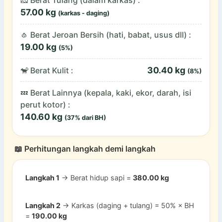
🧀 Berat Tulang (dalam karkas) :
57.00 kg
(karkas - daging)
🧄 Berat Jeroan Bersih (hati, babat, usus dll) :
19.00 kg
(5%)
30.40 kg
🐒 Berat Kulit :
(8%)
💤 Berat Lainnya (kepala, kaki, ekor, darah, isi
perut kotor) :
140.60 kg
(37% dari BH)
📖
Perhitungan langkah demi langkah
Langkah 1
→ Berat hidup sapi =
380.00 kg
Langkah 2
→ Karkas (daging + tulang) = 50% × BH
=
190.00 kg