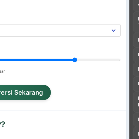
sar
ersi Sekarang
P?