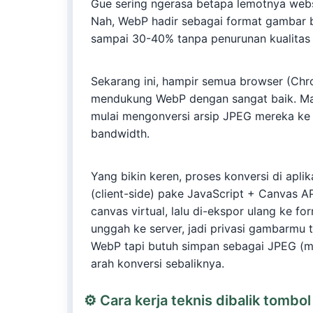
Gue sering ngerasa betapa lemotnya web
Nah, WebP hadir sebagai format gambar b
sampai 30-40% tanpa penurunan kualitas
Sekarang ini, hampir semua browser (Chro
mendukung WebP dengan sangat baik. Ma
mulai mengonversi arsip JPEG mereka ke
bandwidth.
Yang bikin keren, proses konversi di aplik
(client-side) pake JavaScript + Canvas AP
canvas virtual, lalu di-ekspor ulang ke f
unggah ke server, jadi privasi gambarmu 
WebP tapi butuh simpan sebagai JPEG (misa
arah konversi sebaliknya.
⚙️
Cara kerja teknis dibalik tombol