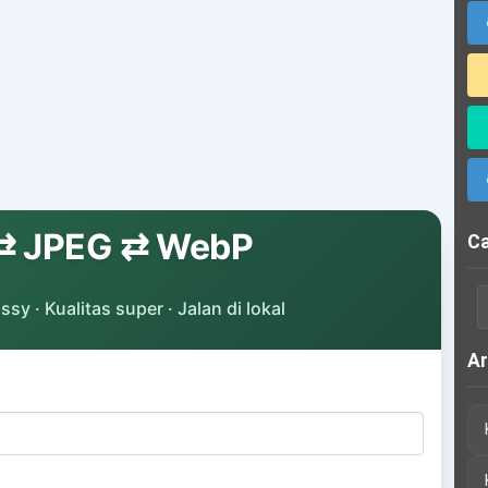
⇄
JPEG ⇄ WebP
Ca
sy · Kualitas super · Jalan di lokal
Ar