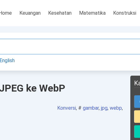
Home
Keuangan
Kesehatan
Matematika
Konstruksi
English
K
 JPEG ke WebP
Konversi
, #
gambar
,
jpg
,
webp
,