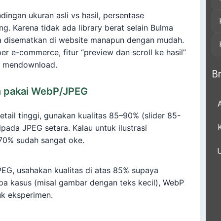
ndingan ukuran asli vs hasil, persentase
g. Karena tidak ada library berat selain Bulma
isa disematkan di website manapun dengan mudah.
r e-commerce, fitur “preview dan scroll ke hasil”
m mendownload.
Br
an pakai WebP/JPEG
ail tinggi, gunakan kualitas 85–90% (slider 85-
ipada JPEG setara. Kalau untuk ilustrasi
 70% sudah sangat oke.
PEG, usahakan kualitas di atas 85% supaya
pa kasus (misal gambar dengan teks kecil), WebP
tuk eksperimen.