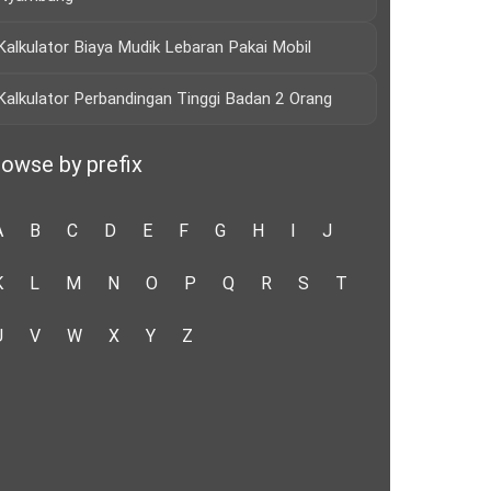
Kalkulator Biaya Mudik Lebaran Pakai Mobil
Kalkulator Perbandingan Tinggi Badan 2 Orang
owse by prefix
A
B
C
D
E
F
G
H
I
J
K
L
M
N
O
P
Q
R
S
T
U
V
W
X
Y
Z