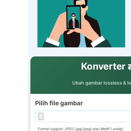
Konverter
Ubah gambar lossless & los
Pilih file gambar
Format support: JPEG (.jpg/.jpeg) atau WebP (.webp)