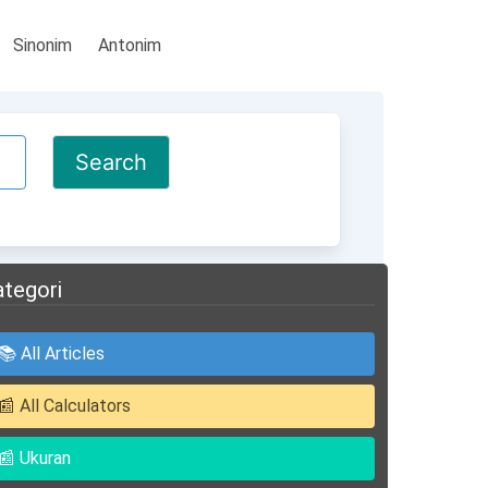
Sinonim
Antonim
ategori
📚 All Articles
📰 All Calculators
📰 Ukuran