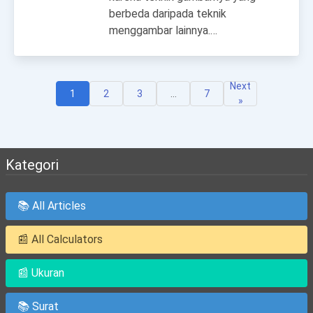
berbeda daripada teknik
menggambar lainnya.…
Next
1
2
3
…
7
»
Kategori
📚 All Articles
📰 All Calculators
📰 Ukuran
📚 Surat