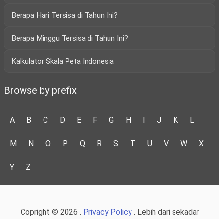
Berapa Hari Tersisa di Tahun Ini?
Berapa Minggu Tersisa di Tahun Ini?
Kalkulator Skala Peta Indonesia
Browse by prefix
A
B
C
D
E
F
G
H
I
J
K
L
M
N
O
P
Q
R
S
T
U
V
W
X
Y
Z
Copright © 2026 .
Privacy Policy
. Lebih dari sekadar